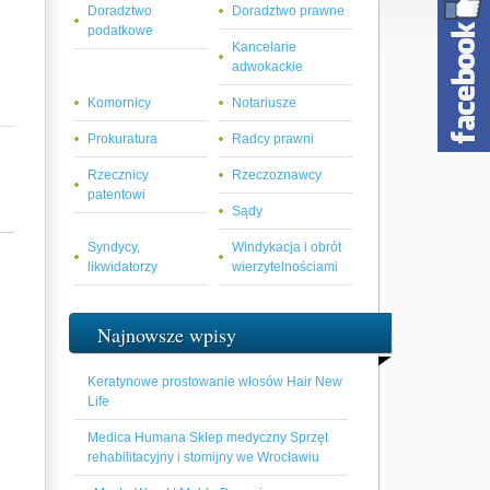
Doradztwo
Doradztwo prawne
podatkowe
Kancelarie
adwokackie
Komornicy
Notariusze
Prokuratura
Radcy prawni
Rzecznicy
Rzeczoznawcy
patentowi
Sądy
Syndycy,
Windykacja i obrót
likwidatorzy
wierzytelnościami
Najnowsze wpisy
Keratynowe prostowanie włosów Hair New
Life
Medica Humana Sklep medyczny Sprzęt
rehabilitacyjny i stomijny we Wrocławiu