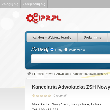
Zaloguj się
Zarejestruj się
Firmy Rzeszów Podkarpackie Polska
Katalog – Wybierz branżę
Dodaj firmę
Szukaj
Firmy
Wydarzenia
»
Firmy
»
Prawo
»
Adwokaci
»
Kancelaria Adwokacka ZSH
Kancelaria Adwokacka ZSH Nowy
0 recenzji
Mieszka I 7, Nowy Sącz, małopolskie, Polska
Tel. 600 453 223