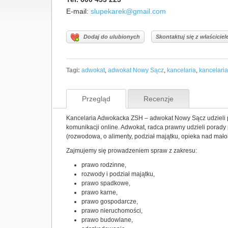
E-mail:
slupekarek@gmail.com
Dodaj do ulubionych
Skontaktuj się z właścicie
Tagi:
adwokat
,
adwokat Nowy Sącz
,
kancelaria
,
kancelari
Przegląd
Recenzje
Kancelaria Adwokacka ZSH – adwokat Nowy Sącz udzieli p
komunikacji online. Adwokat, radca prawny udzieli porad
(rozwodowa, o alimenty, podział majątku, opieka nad mało
Zajmujemy się prowadzeniem spraw z zakresu:
prawo rodzinne,
rozwody i podział majątku,
prawo spadkowe,
prawo karne,
prawo gospodarcze,
prawo nieruchomości,
prawo budowlane,