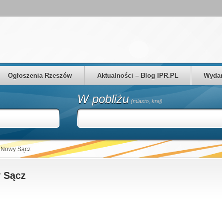
Ogłoszenia Rzeszów
Aktualności – Blog IPR.PL
Wydar
W pobliżu
(miasto, kraj)
 Nowy Sącz
 Sącz