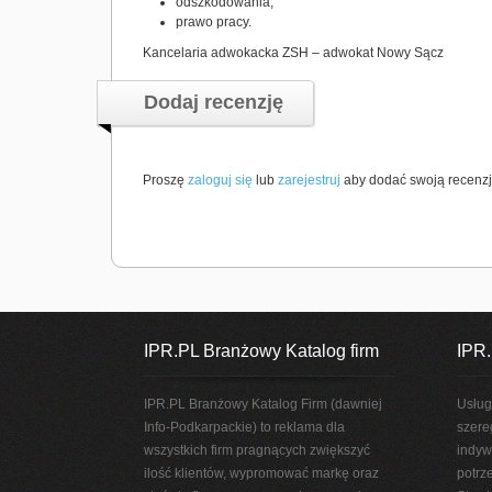
odszkodowania,
prawo pracy.
Kancelaria adwokacka ZSH – adwokat Nowy Sącz
Dodaj recenzję
Proszę
zaloguj się
lub
zarejestruj
aby dodać swoją recenzj
IPR.PL Branżowy Katalog firm
IPR.
IPR.PL Branżowy Katalog Firm (dawniej
Usług
Info-Podkarpackie) to reklama dla
szere
wszystkich firm pragnących zwiększyć
indyw
ilość klientów, wypromować markę oraz
potrz