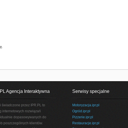
ę.
PL Agencja Interaktywna
Serwisy specjalne
i świadczone przez IPR.PL to
Motoryzacja.ipr.pl
g internetowych rozwiązań
Ogród.ipr.pl
idualnie dopasowywanych do
Pizzerie.ipr.pl
eb poszczególnych klientów.
Restauracje.ipr.pl