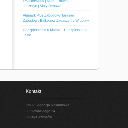
xMasterWood | Meble Drewniane
Juszczyn | Stoły Dębowe
Alumark Plus Zabudowy Tarasów
Zabudowy Balkonów Zadaszenia Wrocław
Ubezpieczenia u Maćka – Ubezpieczenia
Jasło
Kontakt
IPR.PL Agencja Reklamowa
ul. Słowackiego 24
35-060 Rzeszów