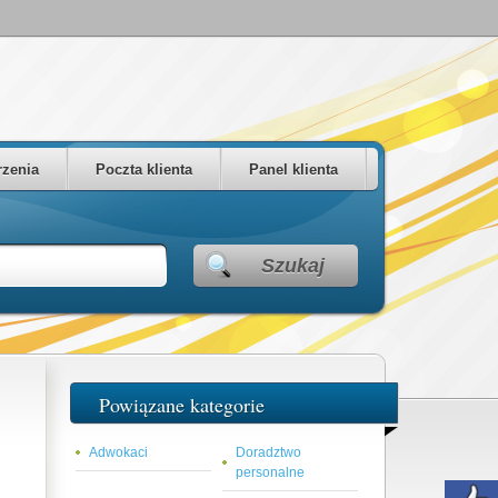
zenia
Poczta klienta
Panel klienta
Szukaj
Powiązane kategorie
Adwokaci
Doradztwo
personalne