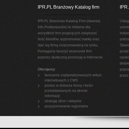
IPR.PL Branżowy Katalog firm
IPR.
IPR.PL Branżowy Katalog Firm (dawniej
Usług
Info-Podkarpackie) to reklama dla
szere
wszystkich firm pragnących zwiększyć
indyw
ilość klientów, wypromować markę oraz
potrz
stać się firmą rozpoznawalną na rynku.
Stawi
Pomagamy tworzyć wizerunek firm
przej
poprzez skuteczną promocję w Internecie.
opako
detal
Oferujemy
:
popra
tworzenie zoptymalizowanych witryn
przez 
internetowych z CMS
pomoc w doborze formy i treści
przedstawianych na stronie
informacji
obsługę stron i sklepów
pozycjonowanie regionalne