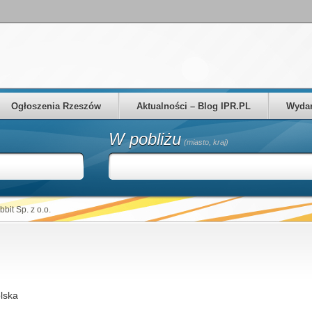
Ogłoszenia Rzeszów
Aktualności – Blog IPR.PL
Wydar
W pobliżu
(miasto, kraj)
bit Sp. z o.o.
lska