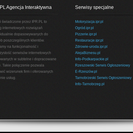
PL Agencja Interaktywna
Serwisy specjalne
i świadczone przez IPR.PL to
Motoryzacja.ipr.pl
g internetowych rozwiązań
Ogród.ipr.pl
idualnie dopasowywanych do
Pizzerie.ipr.pl
eb poszczególnych klientów.
Restauracje.ipr.pl
amy na funkcjonalność i
Zdrowie-uroda.ipr.pl
rzystość serwisów internetowych
AlejaBiznesu.pl
wanych w subtelne i dopracowane
Info-Podkarpackie.pl
e. Takie połączenie pozwala
Rzeszowski Serwis Ogłoszeniowy
wić wizerunek firm i oferowanych
E-Rzeszów.pl
nie usług.
Tarnobrzeski Serwis Ogłoszeniowy
Info-Tarnobrzeg.pl