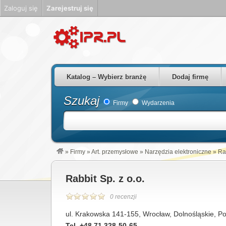
Zaloguj się
Zarejestruj się
Firmy Rzeszów Podkarpackie Polska
Katalog – Wybierz branżę
Dodaj firmę
Szukaj
Firmy
Wydarzenia
»
Firmy
»
Art. przemysłowe
»
Narzędzia elektroniczne
»
Rab
Rabbit Sp. z o.o.
0 recenzji
ul. Krakowska 141-155, Wrocław, Dolnośląskie, Po
Tel. +48 71 328-50-65