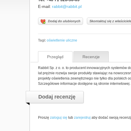
E-mail:
rabbit@rabbit.pl
Dodaj do ulubionych
Skontaktuj się z właścicie
Tagi:
oświetlenie uliczne
Przegląd
Recenzje
Rabbit Sp. z o. o. to producent innowacyjnych systemów do
lat prężnie rozwija swoje produkty stawiając na nowoczes
projekty oświetlenia zewnętrznego nie tylko dla polskich o
Szczegółowe informacje dostępne są stronie internetowej.
Dodaj recenzję
Proszę
zaloguj się
lub
zarejestruj
aby dodać swoją recenzj