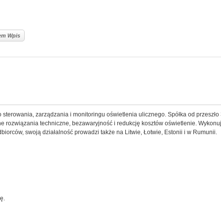
lem Wpis
 sterowania, zarządzania i monitoringu oświetlenia ulicznego. Spółka od przeszło
ne rozwiązania techniczne, bezawaryjność i redukcję kosztów oświetlenie. Wykonu
dbiorców, swoją działalność prowadzi także na Litwie, Łotwie, Estonii i w Rumunii.
ę.