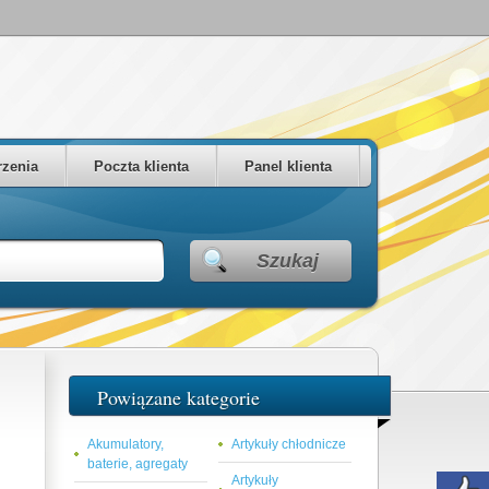
zenia
Poczta klienta
Panel klienta
Szukaj
Powiązane kategorie
Akumulatory,
Artykuły chłodnicze
baterie, agregaty
Artykuły