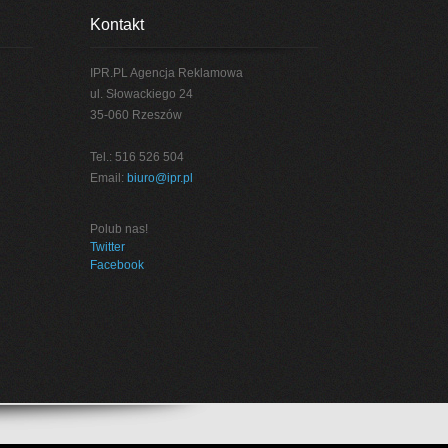
Kontakt
IPR.PL Agencja Reklamowa
ul. Słowackiego 24
35-060 Rzeszów
Tel.: 516 526 504
Email:
biuro@ipr.pl
Polub nas!
Twitter
Facebook