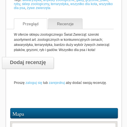
Tagi:
akwarystyka
,
artykuły zoologiczne
,
gady
,
gryzonie
,
ptaki
,
ryby
,
sklep zoologiczny
,
terrarystyka
,
wszystko dla kota
,
wszystko
dla psa
,
żywe zwierzęta
Przegląd
Recenzje
W ofercie sklepu zoologicznego Świat Zwierząt: szeroki
asortyment art. zoologicznych w konkurencyjnych cenach;
akwarystyka, terrarystyka, bardzo duży wybór żywych zwierząt:
ptaków, gryzoni, ryb i gadów. Wszystko dla psa i kota!
Dodaj recenzję
Proszę
zaloguj się
lub
zarejestruj
aby dodać swoją recenzję.
Mapa