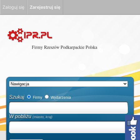
Zaloguj się
Zarejestruj się
Firmy Rzeszów Podkarpackie Polska
Szukaj
Firmy
Wydarzenia
W pobliżu
(miasto, kraj)