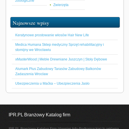
zoologiczne
Zwierzęta
Najnowsze wpisy
Keratynowe prostowanie włosów Hair New Life
Medica Humana Sklep medyczny Sprzęt rehabilitacyjny i
stomijny we Wrocławiu
xMasterWood | Meble Drewniane Juszczyn | Stoły Dębowe
Alumark Plus Zabudowy Tarasów Zabudowy Balkonów
Zadaszenia Wrocław
Ubezpieczenia u Maćka – Ubezpieczenia Jasło
IPR.PL Branżowy Katalog firm
IPR.PL Branżowy Katalog Firm (dawniej Info-Podkarpackie) to reklama