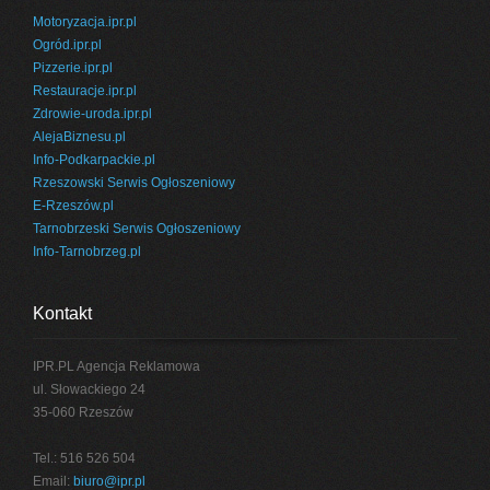
Motoryzacja.ipr.pl
Ogród.ipr.pl
Pizzerie.ipr.pl
Restauracje.ipr.pl
Zdrowie-uroda.ipr.pl
AlejaBiznesu.pl
Info-Podkarpackie.pl
Rzeszowski Serwis Ogłoszeniowy
E-Rzeszów.pl
Tarnobrzeski Serwis Ogłoszeniowy
Info-Tarnobrzeg.pl
Kontakt
IPR.PL Agencja Reklamowa
ul. Słowackiego 24
35-060 Rzeszów
Tel.: 516 526 504
Email:
biuro@ipr.pl