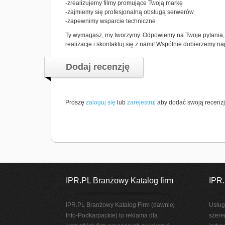
-zrealizujemy filmy promujące Twoją markę
-zajmiemy się profesjonalną obsługą serwerów
-zapewnimy wsparcie techniczne
Ty wymagasz, my tworzymy. Odpowiemy na Twoje pytania,
realizacje i skontaktuj się z nami! Wspólnie dobierzemy n
Dodaj recenzję
Proszę
zaloguj się
lub
zarejestruj
aby dodać swoją recenzj
IPR.PL Branżowy Katalog firm
IPR.
IPR.PL Branżowy Katalog Firm (dawniej
Usług
Info-Podkarpackie) to reklama dla
szere