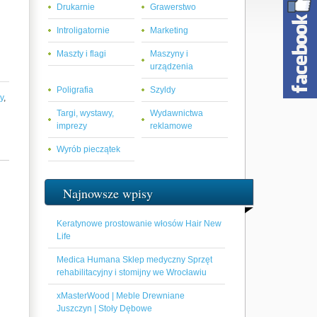
Drukarnie
Grawerstwo
Introligatornie
Marketing
Maszty i flagi
Maszyny i
urządzenia
Poligrafia
Szyldy
y
,
Targi, wystawy,
Wydawnictwa
imprezy
reklamowe
Wyrób pieczątek
Najnowsze wpisy
Keratynowe prostowanie włosów Hair New
Life
Medica Humana Sklep medyczny Sprzęt
rehabilitacyjny i stomijny we Wrocławiu
xMasterWood | Meble Drewniane
Juszczyn | Stoły Dębowe