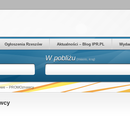
Ogłoszenia Rzeszów
Aktualności – Blog IPR.PL
Wydar
W pobliżu
(miasto, kraj)
etowe – PROMOznawcy
awcy