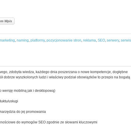
lem Wpis
marketing
,
naming
,
platformy
,
pozycjonowanie stron
,
reklama
,
SEO
,
serwery
,
serwis
owego, zdobyta wiedza, każdego dnia poszerzana o nowe kompetencje, dogłębne
ół dobrze wyszkolonych ludzi i właściwy podział obowiązków to przepis na bogatą
 wersję mobilną jak i desktopową)
uktu/usługi
 narzędzia do jej promowania
ołecznościowe do wymogów SEO zgodnie ze słowami kluczowymi