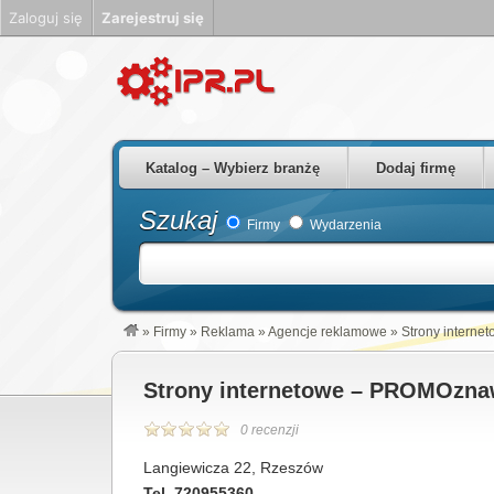
Zaloguj się
Zarejestruj się
Firmy Rzeszów Podkarpackie Polska
Katalog – Wybierz branżę
Dodaj firmę
Szukaj
Firmy
Wydarzenia
»
Firmy
»
Reklama
»
Agencje reklamowe
»
Strony intern
Strony internetowe – PROMOzn
0 recenzji
Langiewicza 22, Rzeszów
Tel. 720955360