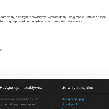
 doradzimy, a następnie stworzymy i wypromujemy Twoją markę. Sprawdź nasze
ajbardziej odpowiednie narzędzia i znajdziemy klucz do sukcesu
ę.
PL Agencja Interaktywna
Serwisy specjalne
i świadczone przez IPR.PL to
Motoryzacja.ipr.pl
g internetowych rozwiązań
Ogród.ipr.pl