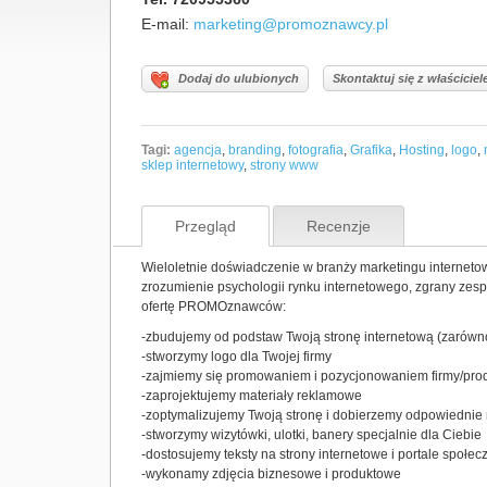
E-mail:
marketing@promoznawcy.pl
Dodaj do ulubionych
Skontaktuj się z właścicie
Tagi:
agencja
,
branding
,
fotografia
,
Grafika
,
Hosting
,
logo
,
sklep internetowy
,
strony www
Przegląd
Recenzje
Wieloletnie doświadczenie w branży marketingu internet
zrozumienie psychologii rynku internetowego, zgrany zesp
ofertę PROMOznawców:
-zbudujemy od podstaw Twoją stronę internetową (zarówno
-stworzymy logo dla Twojej firmy
-zajmiemy się promowaniem i pozycjonowaniem firmy/prod
-zaprojektujemy materiały reklamowe
-zoptymalizujemy Twoją stronę i dobierzemy odpowiednie
-stworzymy wizytówki, ulotki, banery specjalnie dla Ciebie
-dostosujemy teksty na strony internetowe i portale sp
-wykonamy zdjęcia biznesowe i produktowe