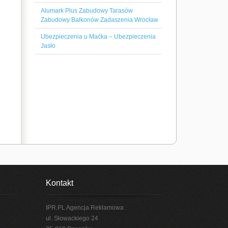
Alumark Plus Zabudowy Tarasów
Zabudowy Balkonów Zadaszenia Wrocław
Ubezpieczenia u Maćka – Ubezpieczenia
Jasło
Kontakt
IPR.PL Agencja Reklamowa
ul. Słowackiego 24