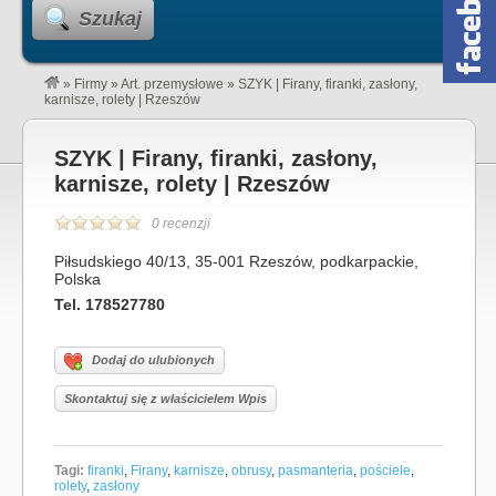
Szukaj
»
Firmy
»
Art. przemysłowe
»
SZYK | Firany, firanki, zasłony,
karnisze, rolety | Rzeszów
SZYK | Firany, firanki, zasłony,
karnisze, rolety | Rzeszów
0 recenzji
Piłsudskiego 40/13, 35-001 Rzeszów, podkarpackie,
Polska
Tel. 178527780
Dodaj do ulubionych
Skontaktuj się z właścicielem Wpis
Tagi:
firanki
,
Firany
,
karnisze
,
obrusy
,
pasmanteria
,
pościele
,
rolety
,
zasłony