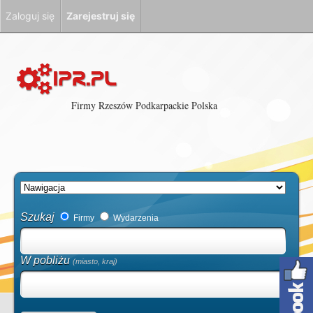
Zaloguj się
Zarejestruj się
Firmy Rzeszów Podkarpackie Polska
Szukaj
Firmy
Wydarzenia
W pobliżu
(miasto, kraj)