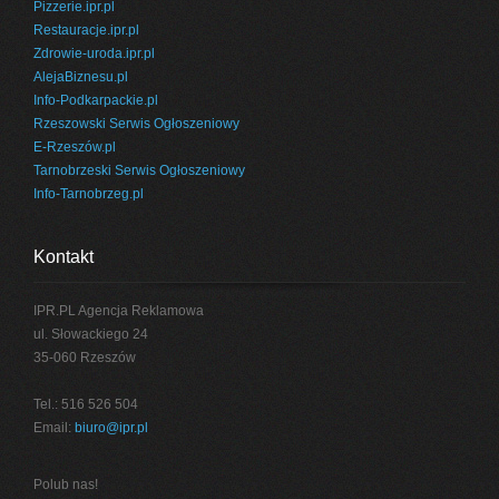
Pizzerie.ipr.pl
Restauracje.ipr.pl
Zdrowie-uroda.ipr.pl
AlejaBiznesu.pl
Info-Podkarpackie.pl
Rzeszowski Serwis Ogłoszeniowy
E-Rzeszów.pl
Tarnobrzeski Serwis Ogłoszeniowy
Info-Tarnobrzeg.pl
Kontakt
IPR.PL Agencja Reklamowa
ul. Słowackiego 24
35-060 Rzeszów
Tel.: 516 526 504
Email:
biuro@ipr.pl
Polub nas!