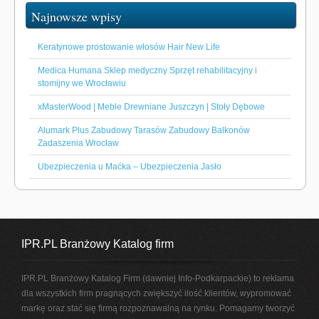
Najnowsze wpisy
Keratynowe prostowanie włosów Hair New Life
Medica Humana Sklep medyczny Sprzęt rehabilitacyjny i
stomijny we Wrocławiu
xMasterWood | Meble Drewniane Juszczyn | Stoły Dębowe
Alumark Plus Zabudowy Tarasów Zabudowy Balkonów
Zadaszenia Wrocław
Ubezpieczenia u Maćka – Ubezpieczenia Jasło
IPR.PL Branżowy Katalog firm
IPR.PL Branżowy Katalog Firm (dawniej Info-Podkarpackie) to reklama
dla wszystkich firm pragnących zwiększyć ilość klientów, wypromować
markę oraz stać się firmą rozpoznawalną na rynku. Pomagamy tworzyć