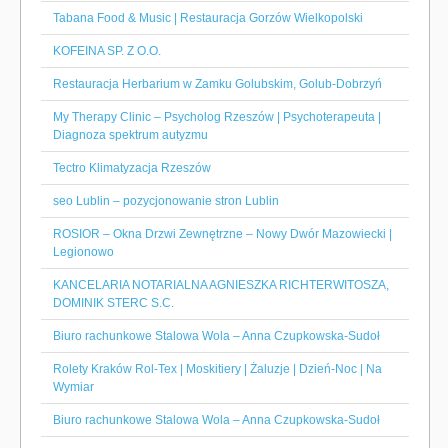
Tabana Food & Music | Restauracja Gorzów Wielkopolski
KOFEINA SP. Z O.O.
Restauracja Herbarium w Zamku Golubskim, Golub-Dobrzyń
My Therapy Clinic – Psycholog Rzeszów | Psychoterapeuta |
Diagnoza spektrum autyzmu
Tectro Klimatyzacja Rzeszów
seo Lublin – pozycjonowanie stron Lublin
ROSIOR – Okna Drzwi Zewnętrzne – Nowy Dwór Mazowiecki |
Legionowo
KANCELARIA NOTARIALNA AGNIESZKA RICHTERWITOSZA,
DOMINIK STERC S.C.
Biuro rachunkowe Stalowa Wola – Anna Czupkowska-Sudoł
Rolety Kraków Rol-Tex | Moskitiery | Żaluzje | Dzień-Noc | Na
Wymiar
Biuro rachunkowe Stalowa Wola – Anna Czupkowska-Sudoł