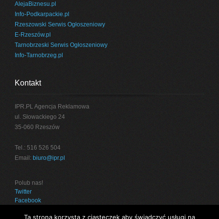
AlejaBiznesu.pl
Info-Podkarpackie.pl
Rzeszowski Serwis Ogłoszeniowy
E-Rzeszów.pl
Tarnobrzeski Serwis Ogłoszeniowy
Info-Tarnobrzeg.pl
Kontakt
IPR.PL Agencja Reklamowa
ul. Słowackiego 24
35-060 Rzeszów
Tel.: 516 526 504
Email:
biuro@ipr.pl
Polub nas!
Twitter
Facebook
Ta strona korzysta z ciasteczek aby świadczyć usługi na