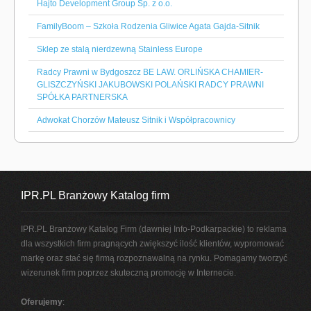
Hajto Development Group Sp. z o.o.
FamilyBoom – Szkoła Rodzenia Gliwice Agata Gajda-Sitnik
Sklep ze stalą nierdzewną Stainless Europe
Radcy Prawni w Bydgoszcz BE LAW. ORLIŃSKA CHAMIER-
GLISZCZYŃSKI JAKUBOWSKI POLAŃSKI RADCY PRAWNI
SPÓŁKA PARTNERSKA
Adwokat Chorzów Mateusz Sitnik i Współpracownicy
IPR.PL Branżowy Katalog firm
IPR.PL Branżowy Katalog Firm (dawniej Info-Podkarpackie) to reklama
dla wszystkich firm pragnących zwiększyć ilość klientów, wypromować
markę oraz stać się firmą rozpoznawalną na rynku. Pomagamy tworzyć
wizerunek firm poprzez skuteczną promocję w Internecie.
Oferujemy
: