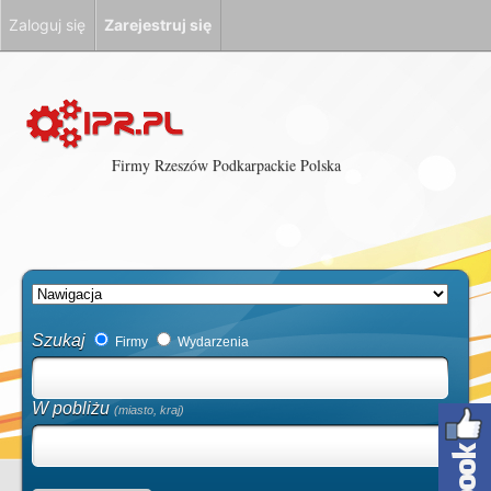
Zaloguj się
Zarejestruj się
Firmy Rzeszów Podkarpackie Polska
Szukaj
Firmy
Wydarzenia
W pobliżu
(miasto, kraj)