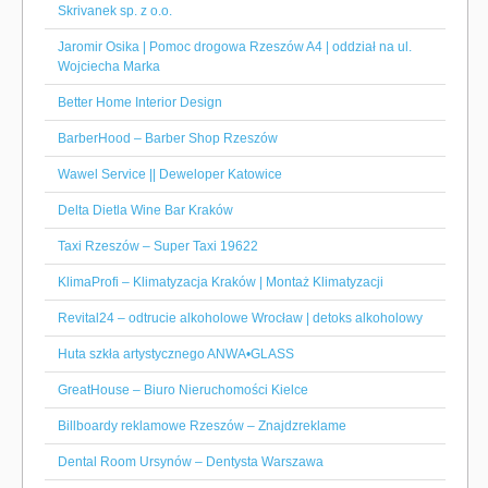
Skrivanek sp. z o.o.
Jaromir Osika | Pomoc drogowa Rzeszów A4 | oddział na ul.
Wojciecha Marka
Better Home Interior Design
BarberHood – Barber Shop Rzeszów
Wawel Service || Deweloper Katowice
Delta Dietla Wine Bar Kraków
Taxi Rzeszów – Super Taxi 19622
KlimaProfi – Klimatyzacja Kraków | Montaż Klimatyzacji
Revital24 – odtrucie alkoholowe Wrocław | detoks alkoholowy
Huta szkła artystycznego ANWA•GLASS
GreatHouse – Biuro Nieruchomości Kielce
Billboardy reklamowe Rzeszów – Znajdzreklame
Dental Room Ursynów – Dentysta Warszawa