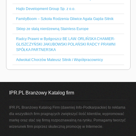
Hajto Development Group Sp. z o.o.
FamilyBoom – Szkoła Rodzenia Gliwice Agata Gajda-Sitnik
Sklep ze stalą nierdzewną Stainless Europe
Radcy Prawni w Bydgoszcz BE LAW. ORLIŃSKA CHAMIER-
GLISZCZYŃSKI JAKUBOWSKI POLAŃSKI RADCY PRAWNI
SPÓŁKA PARTNERSKA
Adwokat Chorzów Mateusz Sitnik i Współpracownicy
IPR.PL Branżowy Katalog firm
IPR.PL Branżowy Katalog Firm (dawniej Info-Podkarpackie) to reklama
dla wszystkich firm pragnących zwiększyć ilość klientów, wypromować
markę oraz stać się firmą rozpoznawalną na rynku. Pomagamy tworzyć
wizerunek firm poprzez skuteczną promocję w Internecie.