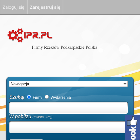
Zaloguj się
Zarejestruj się
Firmy Rzeszów Podkarpackie Polska
Szukaj
Firmy
Wydarzenia
W pobliżu
(miasto, kraj)