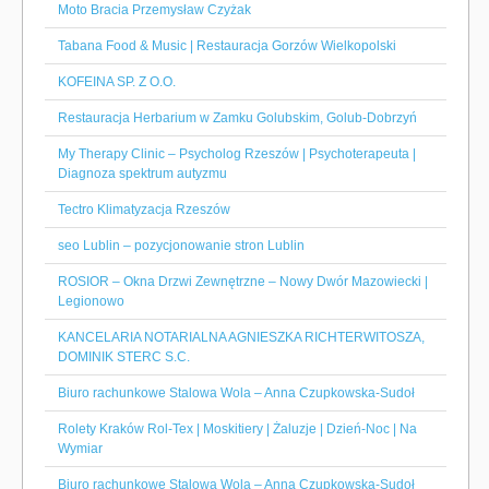
Moto Bracia Przemysław Czyżak
Tabana Food & Music | Restauracja Gorzów Wielkopolski
KOFEINA SP. Z O.O.
Restauracja Herbarium w Zamku Golubskim, Golub-Dobrzyń
My Therapy Clinic – Psycholog Rzeszów | Psychoterapeuta |
Diagnoza spektrum autyzmu
Tectro Klimatyzacja Rzeszów
seo Lublin – pozycjonowanie stron Lublin
ROSIOR – Okna Drzwi Zewnętrzne – Nowy Dwór Mazowiecki |
Legionowo
KANCELARIA NOTARIALNA AGNIESZKA RICHTERWITOSZA,
DOMINIK STERC S.C.
Biuro rachunkowe Stalowa Wola – Anna Czupkowska-Sudoł
Rolety Kraków Rol-Tex | Moskitiery | Żaluzje | Dzień-Noc | Na
Wymiar
Biuro rachunkowe Stalowa Wola – Anna Czupkowska-Sudoł