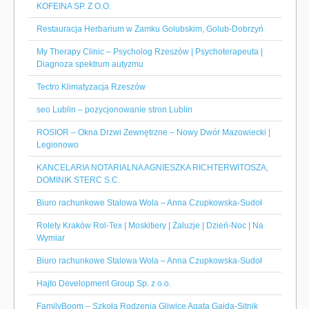
KOFEINA SP. Z O.O.
Restauracja Herbarium w Zamku Golubskim, Golub-Dobrzyń
My Therapy Clinic – Psycholog Rzeszów | Psychoterapeuta |
Diagnoza spektrum autyzmu
Tectro Klimatyzacja Rzeszów
seo Lublin – pozycjonowanie stron Lublin
ROSIOR – Okna Drzwi Zewnętrzne – Nowy Dwór Mazowiecki |
Legionowo
KANCELARIA NOTARIALNA AGNIESZKA RICHTERWITOSZA,
DOMINIK STERC S.C.
Biuro rachunkowe Stalowa Wola – Anna Czupkowska-Sudoł
Rolety Kraków Rol-Tex | Moskitiery | Żaluzje | Dzień-Noc | Na
Wymiar
Biuro rachunkowe Stalowa Wola – Anna Czupkowska-Sudoł
Hajto Development Group Sp. z o.o.
FamilyBoom – Szkoła Rodzenia Gliwice Agata Gajda-Sitnik