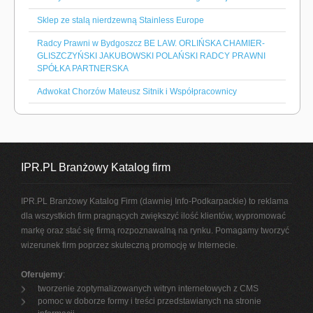
Sklep ze stalą nierdzewną Stainless Europe
Radcy Prawni w Bydgoszcz BE LAW. ORLIŃSKA CHAMIER-
GLISZCZYŃSKI JAKUBOWSKI POLAŃSKI RADCY PRAWNI
SPÓŁKA PARTNERSKA
Adwokat Chorzów Mateusz Sitnik i Współpracownicy
IPR.PL Branżowy Katalog firm
IPR.PL Branżowy Katalog Firm (dawniej Info-Podkarpackie) to reklama
dla wszystkich firm pragnących zwiększyć ilość klientów, wypromować
markę oraz stać się firmą rozpoznawalną na rynku. Pomagamy tworzyć
wizerunek firm poprzez skuteczną promocję w Internecie.
Oferujemy
:
tworzenie zoptymalizowanych witryn internetowych z CMS
pomoc w doborze formy i treści przedstawianych na stronie