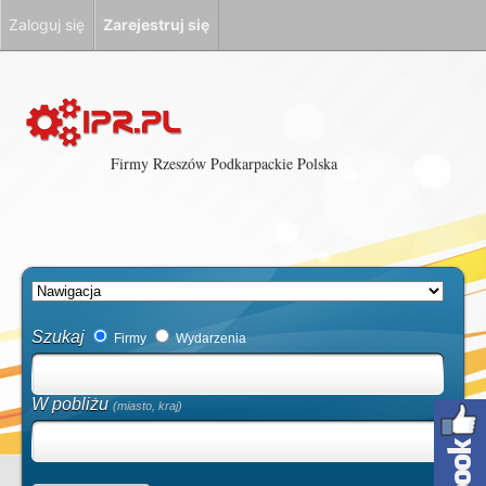
Zaloguj się
Zarejestruj się
Firmy Rzeszów Podkarpackie Polska
Szukaj
Firmy
Wydarzenia
W pobliżu
(miasto, kraj)