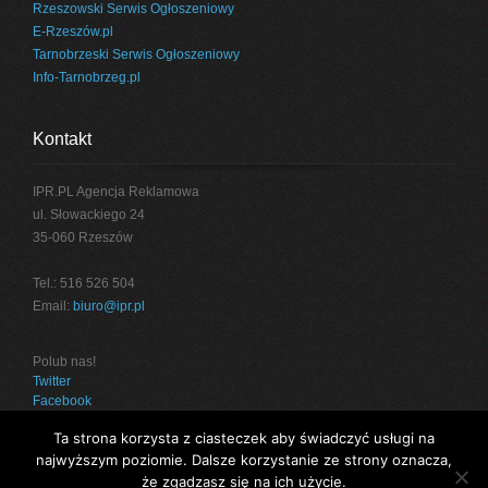
Rzeszowski Serwis Ogłoszeniowy
E-Rzeszów.pl
Tarnobrzeski Serwis Ogłoszeniowy
Info-Tarnobrzeg.pl
Kontakt
IPR.PL Agencja Reklamowa
ul. Słowackiego 24
35-060 Rzeszów
Tel.: 516 526 504
Email:
biuro@ipr.pl
Polub nas!
Twitter
Facebook
Ta strona korzysta z ciasteczek aby świadczyć usługi na
najwyższym poziomie. Dalsze korzystanie ze strony oznacza,
że zgadzasz się na ich użycie.