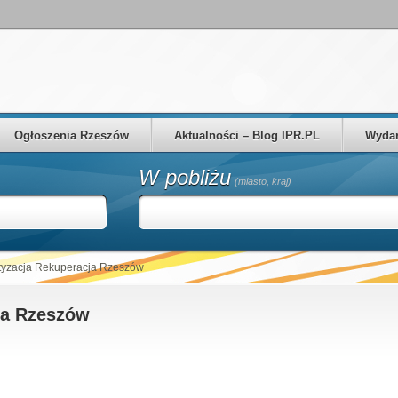
Ogłoszenia Rzeszów
Aktualności – Blog IPR.PL
Wydar
W pobliżu
(miasto, kraj)
atyzacja Rekuperacja Rzeszów
ja Rzeszów