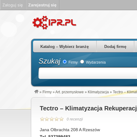
Zaloguj się
Zarejestruj się
Firmy Rzeszów Podkarpackie Polska
Katalog – Wybierz branżę
Dodaj firmę
Szukaj
Firmy
Wydarzenia
»
Firmy
»
Art. przemysłowe
»
Klimatyzacja
»
Tectro – Klim
Tectro – Klimatyzacja Rekuperac
0 recenzji
Jana Olbrachta 208 A Rzeszów
Tel. 537399483