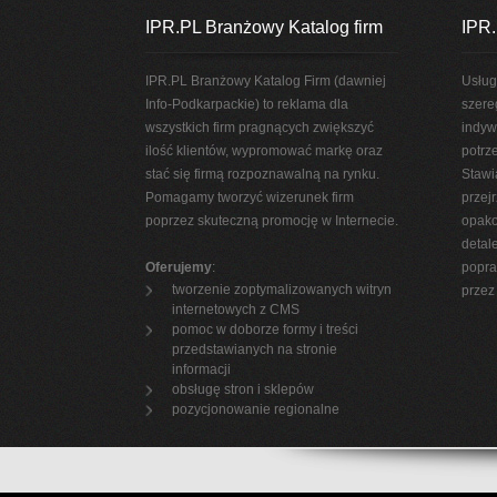
IPR.PL Branżowy Katalog firm
IPR.
IPR.PL Branżowy Katalog Firm (dawniej
Usług
Info-Podkarpackie) to reklama dla
szere
wszystkich firm pragnących zwiększyć
indyw
ilość klientów, wypromować markę oraz
potrz
stać się firmą rozpoznawalną na rynku.
Stawi
Pomagamy tworzyć wizerunek firm
przej
poprzez skuteczną promocję w Internecie.
opako
detal
Oferujemy
:
popra
tworzenie zoptymalizowanych witryn
przez 
internetowych z CMS
pomoc w doborze formy i treści
przedstawianych na stronie
informacji
obsługę stron i sklepów
pozycjonowanie regionalne