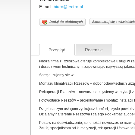
E-mail:
biuro@tectro.pl
Dodaj do ulubionych
Skontaktuj się z właścicie
Przegląd
Recenzje
Nasza firma z Rzeszowa oferuje kompleksowe usługi w zakr
i doradztwem technicznym, zapewniając najwyższą jakość i
Specjalizujemy się w:
Montażu klimatyzacji Rzeszów – dobór odpowiednich urządz
Rekuperacji Rzeszów – nowoczesne systemy wentylacji z 
Fotowoltaice Rzeszów – projektowanie i montaż instalacji 
Dzięki naszym usługom zyskujesz komfort, czyste powietrz
Działamy na terenie Rzeszowa i całego Podkarpacia, obsł
Postaw na doświadczenie, solidność i nowoczesne rozwią
Zaufaj specjalistom od klimatyzacji, rekuperacji i fotowolt