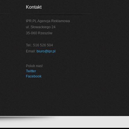
Kontakt
IPR.PL Agencja Reklamowa
ul. Słowackiego 24
35-060 Rzeszów
Tel.: 516 526 504
Email:
biuro@ipr.pl
Polub nas!
Twitter
Facebook