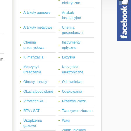
elektryczne
Artykuły gumowe
Artykuły
instalacyjne
Artykuły metalowe
Chemia
gospodarcza
Chemia
Instrumenty
przemysłowa
optyczne
Klimatyzacja
Łożyska
em
Maszyny i
Narzędzia
urządzenia
elektroniczne
Obrusy i ceraty
Odlewnictwo
Okucia budowlane
Opakowania
Pirotechnika
Przemysł ciężki
RTV / SAT
Tworzywa sztuczne
Urządzenia
Wagi
gazowe
Zamki, blokady,