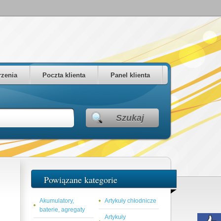
zenia
Poczta klienta
Panel klienta
Szukaj
Powiązane kategorie
Akumulatory,
Artykuły chłodnicze
baterie, agregaty
Artykuły