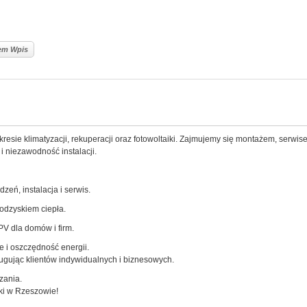
lem Wpis
esie klimatyzacji, rekuperacji oraz fotowoltaiki. Zajmujemy się montażem, serwis
 niezawodność instalacji.
eń, instalacja i serwis.
odzyskiem ciepła.
PV dla domów i firm.
e i oszczędność energii.
ugując klientów indywidualnych i biznesowych.
zania.
aiki w Rzeszowie!