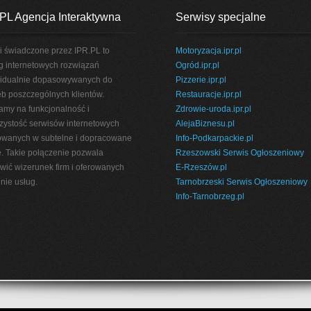
PL Agencja Interaktywna
Serwisy specjalne
i świadczone przez IPR.PL to
Motoryzacja.ipr.pl
g internetowych rozwiązań
Ogród.ipr.pl
idualnie dopasowywanych do
Pizzerie.ipr.pl
eb poszczególnych klientów.
Restauracje.ipr.pl
amy na funkcjonalność i
Zdrowie-uroda.ipr.pl
rzystość serwisów internetowych
AlejaBiznesu.pl
wanych w subtelne i dopracowane
Info-Podkarpackie.pl
e. Takie połączenie pozwala
Rzeszowski Serwis Ogłoszeniowy
wić wizerunek firm i oferowanych
E-Rzeszów.pl
nie usług.
Tarnobrzeski Serwis Ogłoszeniowy
Info-Tarnobrzeg.pl