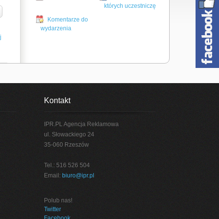
których uczestniczę
Komentarze do
wydarzenia
j
Kontakt
IPR.PL Agencja Reklamowa
ul. Słowackiego 24
35-060 Rzeszów
Tel.: 516 526 504
Email:
biuro@ipr.pl
Polub nas!
Twitter
Facebook