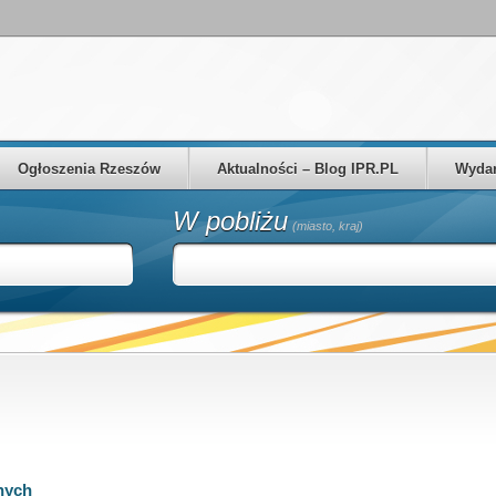
Ogłoszenia Rzeszów
Aktualności – Blog IPR.PL
Wydar
W pobliżu
(miasto, kraj)
nych