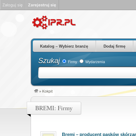
Zaloguj się
Zarejestruj się
Firmy Rzeszów Podkarpackie Polska
Katalog – Wybierz branżę
Dodaj firmę
Szukaj
Firmy
Wydarzenia
»
Kokpit
BREMI: Firmy
Bremi – producent pasków skórza