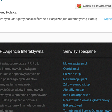
Dodaj do ulubionych
ie, Polska
zanych Oferujemy paski skórzane z klasyczną lub automatyczną klamrą –…
Więce
PL Agencja Interaktywna
Serwisy specjalne
i świadczone przez IPR.PL to
Motoryzacja.ipr.pl
g internetowych rozwiązań
Ogród.ipr.pl
idualnie dopasowywanych do
Pizzerie.ipr.pl
eb poszczególnych klientów.
Restauracje.ipr.pl
amy na funkcjonalność i
Zdrowie-uroda.ipr.pl
rzystość serwisów internetowych
AlejaBiznesu.pl
wanych w subtelne i dopracowane
Info-Podkarpackie.pl
e. Takie połączenie pozwala
Rzeszowski Serwis Ogłoszeniowy
wić wizerunek firm i oferowanych
E-Rzeszów.pl
nie usług.
Tarnobrzeski Serwis Ogłoszeniowy