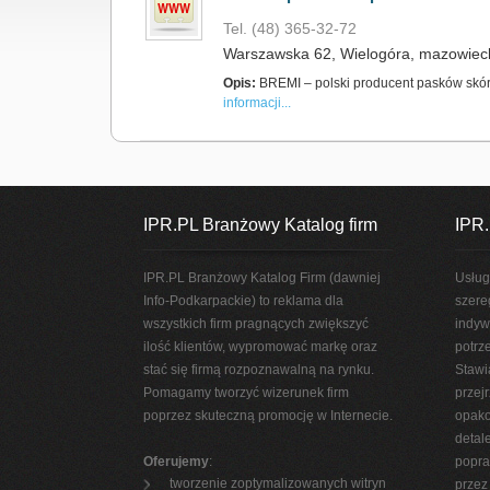
Tel. (48) 365-32-72
Warszawska 62, Wielogóra, mazowieck
Opis:
BREMI – polski producent pasków skór
informacji...
IPR.PL Branżowy Katalog firm
IPR.
IPR.PL Branżowy Katalog Firm (dawniej
Usług
Info-Podkarpackie) to reklama dla
szere
wszystkich firm pragnących zwiększyć
indyw
ilość klientów, wypromować markę oraz
potrz
stać się firmą rozpoznawalną na rynku.
Stawi
Pomagamy tworzyć wizerunek firm
przej
poprzez skuteczną promocję w Internecie.
opako
detal
Oferujemy
:
popra
tworzenie zoptymalizowanych witryn
przez 