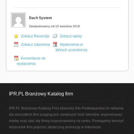
Dach System
Zarejestrowany od:10 września 2019
Zobacz Recenzje
Zobacz wpisy
Zobacz zdarzenia
Wydarzenia w
których uczestniczę
Komentarze do
wydarzenia
IPR.PL Branżowy Katalog firm
IPR.PL Branżowy Katalog Firm (dawniej Info-Podkarpackie) to reklama
dla wszystkich firm pragnących zwiększyć ilość klientów, wypromować
markę oraz stać się firmą rozpoznawalną na rynku. Pomagamy tworzyć
wizerunek firm poprzez skuteczną promocję w Internecie.