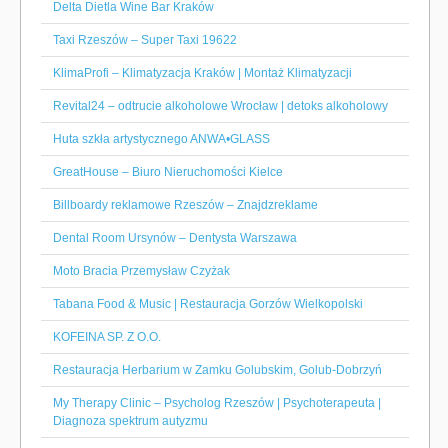
Delta Dietla Wine Bar Kraków
Taxi Rzeszów – Super Taxi 19622
KlimaProfi – Klimatyzacja Kraków | Montaż Klimatyzacji
Revital24 – odtrucie alkoholowe Wrocław | detoks alkoholowy
Huta szkła artystycznego ANWA•GLASS
GreatHouse – Biuro Nieruchomości Kielce
Billboardy reklamowe Rzeszów – Znajdzreklame
Dental Room Ursynów – Dentysta Warszawa
Moto Bracia Przemysław Czyżak
Tabana Food & Music | Restauracja Gorzów Wielkopolski
KOFEINA SP. Z O.O.
Restauracja Herbarium w Zamku Golubskim, Golub-Dobrzyń
My Therapy Clinic – Psycholog Rzeszów | Psychoterapeuta |
Diagnoza spektrum autyzmu