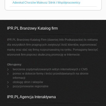
Adwokat Chorzów Mateusz Sitnik i Współpracownicy
IPR.PL Branżowy Katalog firm
IPR.PL Branżowy Katalog Firm (dawniej Info-Podkarpackie) to reklama
dla wszystkich firm pragnących zwiększyć ilość klientów, wypromować
markę oraz stać się firmą rozpoznawalną na rynku. Pomagamy tworzyć
wizerunek firm poprzez skuteczną promocję w Internecie.
Oferujemy
:
tworzenie zoptymalizowanych witryn internetowych z CMS
pomoc w doborze formy i treści przedstawianych na stronie
informacji
obsługę stron i sklepów
pozycjonowanie regionalne
IPR.PL Agencja Interaktywna