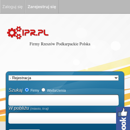
Zaloguj się
Zarejestruj się
Firmy Rzeszów Podkarpackie Polska
Szukaj
Firmy
Wydarzenia
W pobliżu
(miasto, kraj)