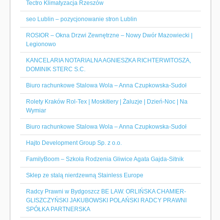
Tectro Klimatyzacja Rzeszów
seo Lublin – pozycjonowanie stron Lublin
ROSIOR – Okna Drzwi Zewnętrzne – Nowy Dwór Mazowiecki |
Legionowo
KANCELARIA NOTARIALNA AGNIESZKA RICHTERWITOSZA,
DOMINIK STERC S.C.
Biuro rachunkowe Stalowa Wola – Anna Czupkowska-Sudoł
Rolety Kraków Rol-Tex | Moskitiery | Żaluzje | Dzień-Noc | Na
Wymiar
Biuro rachunkowe Stalowa Wola – Anna Czupkowska-Sudoł
Hajto Development Group Sp. z o.o.
FamilyBoom – Szkoła Rodzenia Gliwice Agata Gajda-Sitnik
Sklep ze stalą nierdzewną Stainless Europe
Radcy Prawni w Bydgoszcz BE LAW. ORLIŃSKA CHAMIER-
GLISZCZYŃSKI JAKUBOWSKI POLAŃSKI RADCY PRAWNI
SPÓŁKA PARTNERSKA