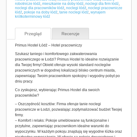
robotnicze łódź
,
mieszkanie na doby łódź
,
noclegi dla firm łódź
,
noclegi dla pracowników łódź
,
noclegi łódź
,
noclegi pracownicze
łódź
,
pokoje na doby łódź
,
tanie noclegi łódź
,
wynajem
krótkoterminowy łódź
Przegląd
Recenzje
Primus Hostel Łódź – Hotel pracowniczy
Szukasz taniego i komfortowego zakwaterowania
pracowniczego w Łodzi? Primus Hostel to idealne rozwiązanie
dla Twojej firmy! Obiekt oferuje wysoki standard noclegów
pracowniczych w dogodnej lokalizacji blisko centrum miasta,
zapewniając Twoim pracownikom spokojny i wygodny pobyt po
dniu pracy.
Co zyskujesz, wybierając Primus Hostel dla swoich
pracowników?
– Oszczędność kosztów: Firma oferuje tanie noclegi
pracownicze w Łodzi, pozwalając zoptymalizować budżet Twojej
firmy.
– Komfort i relaks: Pokoje umeblowane są funkcjonalne i
przytulne, zapewniając pracownikom idealne warunki do
wypoczynku. W każdym pokoju znajdują się wygodne łóżka oraz