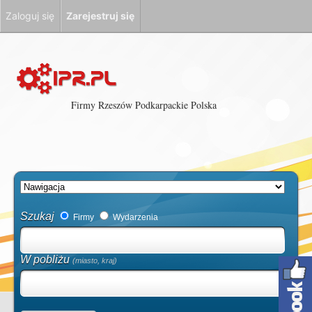
Zaloguj się
Zarejestruj się
Firmy Rzeszów Podkarpackie Polska
Szukaj
Firmy
Wydarzenia
W pobliżu
(miasto, kraj)