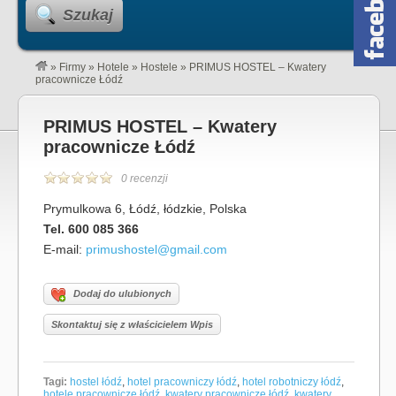
Szukaj
»
Firmy
»
Hotele
»
Hostele
»
PRIMUS HOSTEL – Kwatery
pracownicze Łódź
PRIMUS HOSTEL – Kwatery
pracownicze Łódź
0 recenzji
Prymulkowa 6, Łódź, łódzkie, Polska
Tel. 600 085 366
E-mail:
primushostel@gmail.com
Dodaj do ulubionych
Skontaktuj się z właścicielem Wpis
Tagi:
hostel łódź
,
hotel pracowniczy łódź
,
hotel robotniczy łódź
,
hotele pracownicze łódź
,
kwatery pracownicze łódź
,
kwatery