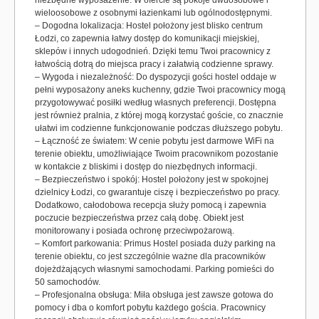
niezbędne wyposażenie. W ofercie są pokoje dwuosobowe i
wieloosobowe z osobnymi łazienkami lub ogólnodostępnymi.
– Dogodna lokalizacja: Hostel położony jest blisko centrum
Łodzi, co zapewnia łatwy dostęp do komunikacji miejskiej,
sklepów i innych udogodnień. Dzięki temu Twoi pracownicy z
łatwością dotrą do miejsca pracy i załatwią codzienne sprawy.
– Wygoda i niezależność: Do dyspozycji gości hostel oddaje w
pełni wyposażony aneks kuchenny, gdzie Twoi pracownicy mogą
przygotowywać posiłki według własnych preferencji. Dostępna
jest również pralnia, z której mogą korzystać goście, co znacznie
ułatwi im codzienne funkcjonowanie podczas dłuższego pobytu.
– Łączność ze światem: W cenie pobytu jest darmowe WiFi na
terenie obiektu, umożliwiające Twoim pracownikom pozostanie
w kontakcie z bliskimi i dostęp do niezbędnych informacji.
– Bezpieczeństwo i spokój: Hostel położony jest w spokojnej
dzielnicy Łodzi, co gwarantuje ciszę i bezpieczeństwo po pracy.
Dodatkowo, całodobowa recepcja służy pomocą i zapewnia
poczucie bezpieczeństwa przez całą dobę. Obiekt jest
monitorowany i posiada ochronę przeciwpożarową.
– Komfort parkowania: Primus Hostel posiada duży parking na
terenie obiektu, co jest szczególnie ważne dla pracowników
dojeżdżających własnymi samochodami. Parking pomieści do
50 samochodów.
– Profesjonalna obsługa: Miła obsługa jest zawsze gotowa do
pomocy i dba o komfort pobytu każdego gościa. Pracownicy