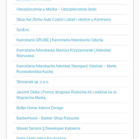
Ubezpieczenia u Maćka – Ubezpieczenia Jasło
Skup Aut Złomu Auto Części Lubań i okolice u Konesera
SysEvo
Kancelaria GRUBE | Kancelaria Adwokacka Gdynia
Kancelaria Adwokacka Mariusz Krzyżanowski | Adwokat
Warszawa
Kancelaria Adwokacka Adwokat Starogard Gdański – Marta
Rozwadowska-Kucka
Skrivanek sp. z o.o.
Jaromir Osika | Pomoc drogowa Rzeszów A4 | oddział na ul.
Wojciecha Marka
Better Home Interior Design
BarberHood – Barber Shop Rzeszów
Wawel Service || Deweloper Katowice
Delta Dietla Wine Bar Kraków