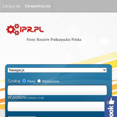
Zaloguj się
Zarejestruj się
Firmy Rzeszów Podkarpackie Polska
Szukaj
Firmy
Wydarzenia
W pobliżu
(miasto, kraj)