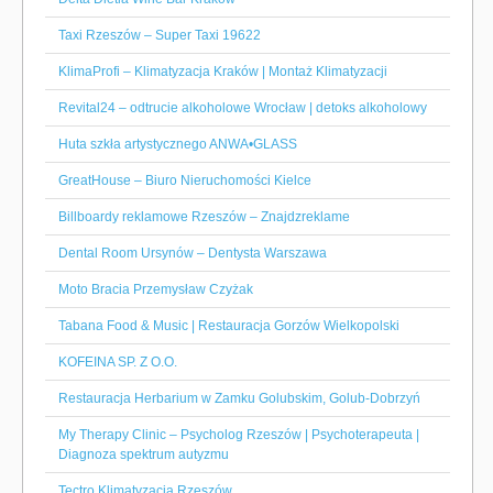
Taxi Rzeszów – Super Taxi 19622
KlimaProfi – Klimatyzacja Kraków | Montaż Klimatyzacji
Revital24 – odtrucie alkoholowe Wrocław | detoks alkoholowy
Huta szkła artystycznego ANWA•GLASS
GreatHouse – Biuro Nieruchomości Kielce
Billboardy reklamowe Rzeszów – Znajdzreklame
Dental Room Ursynów – Dentysta Warszawa
Moto Bracia Przemysław Czyżak
Tabana Food & Music | Restauracja Gorzów Wielkopolski
KOFEINA SP. Z O.O.
Restauracja Herbarium w Zamku Golubskim, Golub-Dobrzyń
My Therapy Clinic – Psycholog Rzeszów | Psychoterapeuta |
Diagnoza spektrum autyzmu
Tectro Klimatyzacja Rzeszów