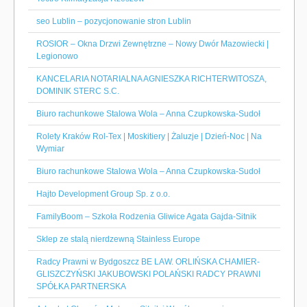
seo Lublin – pozycjonowanie stron Lublin
ROSIOR – Okna Drzwi Zewnętrzne – Nowy Dwór Mazowiecki |
Legionowo
KANCELARIA NOTARIALNA AGNIESZKA RICHTERWITOSZA,
DOMINIK STERC S.C.
Biuro rachunkowe Stalowa Wola – Anna Czupkowska-Sudoł
Rolety Kraków Rol-Tex | Moskitiery | Żaluzje | Dzień-Noc | Na
Wymiar
Biuro rachunkowe Stalowa Wola – Anna Czupkowska-Sudoł
Hajto Development Group Sp. z o.o.
FamilyBoom – Szkoła Rodzenia Gliwice Agata Gajda-Sitnik
Sklep ze stalą nierdzewną Stainless Europe
Radcy Prawni w Bydgoszcz BE LAW. ORLIŃSKA CHAMIER-
GLISZCZYŃSKI JAKUBOWSKI POLAŃSKI RADCY PRAWNI
SPÓŁKA PARTNERSKA