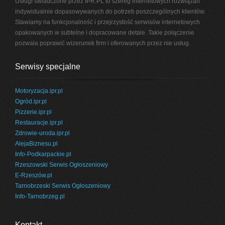
Usługi świadczone przez IPR.PL to szereg internetowych rozwiązań
indywidualnie dopasowywanych do potrzeb poszczególnych klientów.
Stawiamy na funkcjonalność i przejrzystość serwisów internetowych
opakowanych w subtelne i dopracowane detale. Takie połączenie
pozwala poprawić wizerunek firm i oferowanych przez nie usług.
Serwisy specjalne
Motoryzacja.ipr.pl
Ogród.ipr.pl
Pizzerie.ipr.pl
Restauracje.ipr.pl
Zdrowie-uroda.ipr.pl
AlejaBiznesu.pl
Info-Podkarpackie.pl
Rzeszowski Serwis Ogłoszeniowy
E-Rzeszów.pl
Tarnobrzeski Serwis Ogłoszeniowy
Info-Tarnobrzeg.pl
Kontakt