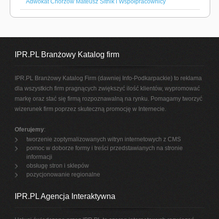
Adwokat Chorzów Mateusz Sitnik i Współpracownicy
IPR.PL Branżowy Katalog firm
IPR.PL Branżowy Katalog Firm (dawniej Info-Podkarpackie) to reklama
dla wszystkich firm pragnących zwiększyć ilość klientów, wypromować
markę oraz stać się firmą rozpoznawalną na rynku. Pomagamy tworzyć
wizerunek firm poprzez skuteczną promocję w Internecie.
Oferujemy
:
tworzenie zoptymalizowanych witryn internetowych z CMS
pomoc w doborze formy i treści przedstawianych na stronie
informacji
obsługę stron i sklepów
pozycjonowanie regionalne
IPR.PL Agencja Interaktywna