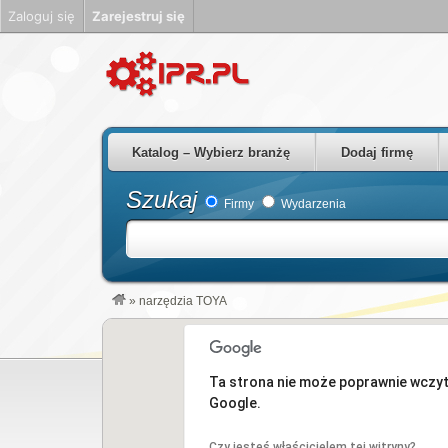
Zaloguj się
Zarejestruj się
Firmy Rzeszów Podkarpackie Polska
Katalog – Wybierz branżę
Dodaj firmę
Szukaj
Firmy
Wydarzenia
»
narzędzia TOYA
Ta strona nie może poprawnie wczy
Google.
Czy jesteś właścicielem tej witryny?