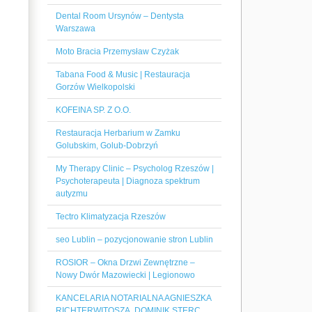
Dental Room Ursynów – Dentysta
Warszawa
Moto Bracia Przemysław Czyżak
Tabana Food & Music | Restauracja
Gorzów Wielkopolski
KOFEINA SP. Z O.O.
Restauracja Herbarium w Zamku
Golubskim, Golub-Dobrzyń
My Therapy Clinic – Psycholog Rzeszów |
Psychoterapeuta | Diagnoza spektrum
autyzmu
Tectro Klimatyzacja Rzeszów
seo Lublin – pozycjonowanie stron Lublin
ROSIOR – Okna Drzwi Zewnętrzne –
Nowy Dwór Mazowiecki | Legionowo
KANCELARIA NOTARIALNA AGNIESZKA
RICHTERWITOSZA, DOMINIK STERC