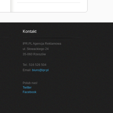
Kontakt
IPR.PL Agencja Reklamowa
ul. Słowackiego 24
35-060 Rzeszów
Tel.: 516 526 504
Email:
biuro@ipr.pl
Polub nas!
Twitter
Facebook