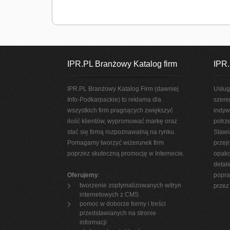
IPR.PL Branżowy Katalog firm
IPR.
IPR.PL Branżowy Katalog Firm (dawniej
Usług
Info-Podkarpackie) to reklama dla
szere
wszystkich firm pragnących zwiększyć
indyw
ilość klientów, wypromować markę oraz
potrz
stać się firmą rozpoznawalną na rynku.
Stawi
Pomagamy tworzyć wizerunek firm
przej
poprzez skuteczną promocję w Internecie.
opako
detal
Oferujemy
:
popra
tworzenie zoptymalizowanych witryn
przez 
internetowych z CMS
pomoc w doborze formy i treści
przedstawianych na stronie
informacji