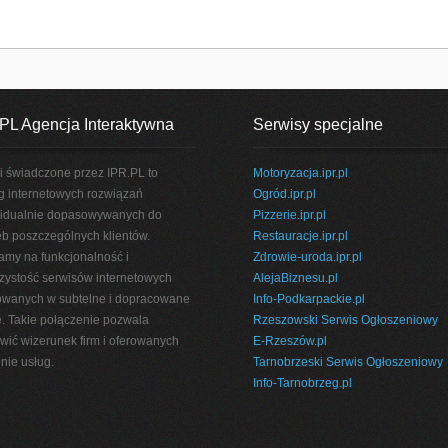
PL Agencja Interaktywna
Serwisy specjalne
i świadczone przez IPR.PL to
Motoryzacja.ipr.pl
g internetowych rozwiązań
Ogród.ipr.pl
idualnie dopasowywanych do
Pizzerie.ipr.pl
eb poszczególnych klientów.
Restauracje.ipr.pl
amy na funkcjonalność i
Zdrowie-uroda.ipr.pl
rzystość serwisów internetowych
AlejaBiznesu.pl
wanych w subtelne i dopracowane
Info-Podkarpackie.pl
e. Takie połączenie pozwala
Rzeszowski Serwis Ogłoszeniowy
wić wizerunek firm i oferowanych
E-Rzeszów.pl
nie usług.
Tarnobrzeski Serwis Ogłoszeniowy
Info-Tarnobrzeg.pl