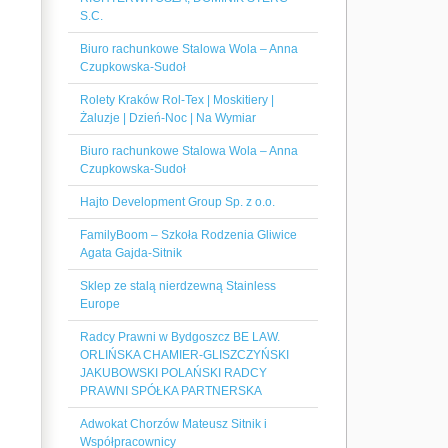
S.C.
Biuro rachunkowe Stalowa Wola – Anna
Czupkowska-Sudoł
Rolety Kraków Rol-Tex | Moskitiery |
Żaluzje | Dzień-Noc | Na Wymiar
Biuro rachunkowe Stalowa Wola – Anna
Czupkowska-Sudoł
Hajto Development Group Sp. z o.o.
FamilyBoom – Szkoła Rodzenia Gliwice
Agata Gajda-Sitnik
Sklep ze stalą nierdzewną Stainless
Europe
Radcy Prawni w Bydgoszcz BE LAW.
ORLIŃSKA CHAMIER-GLISZCZYŃSKI
JAKUBOWSKI POLAŃSKI RADCY
PRAWNI SPÓŁKA PARTNERSKA
Adwokat Chorzów Mateusz Sitnik i
Współpracownicy