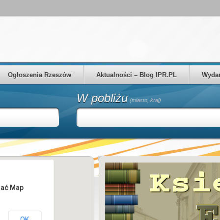
Ogłoszenia Rzeszów
Aktualności – Blog IPR.PL
Wydar
W pobliżu
(miasto, kraj)
tać Map
OK