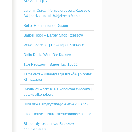
Skrivanek sp. z o.o.
Jaromir Osika | Pomoc drogowa Rzeszów
A4 | oddział na ul. Wojciecha Marka
Better Home Interior Design
BarberHood – Barber Shop Rzeszów
Wawel Service || Deweloper Katowice
Delta Dietla Wine Bar Kraków
Taxi Rzeszów – Super Taxi 19622
KlimaProfi – Klimatyzacja Kraków | Montaż
Klimatyzacji
Revital24 – odtrucie alkoholowe Wrocław |
detoks alkoholowy
Huta szkła artystycznego ANWA•GLASS
GreatHouse – Biuro Nieruchomości Kielce
Billboardy reklamowe Rzeszów –
Znajdzreklame