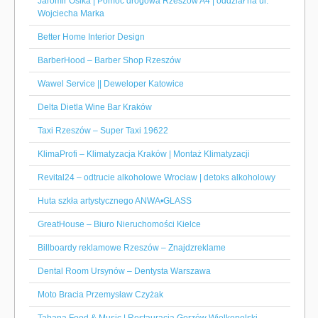
Jaromir Osika | Pomoc drogowa Rzeszów A4 | oddział na ul.
Wojciecha Marka
Better Home Interior Design
BarberHood – Barber Shop Rzeszów
Wawel Service || Deweloper Katowice
Delta Dietla Wine Bar Kraków
Taxi Rzeszów – Super Taxi 19622
KlimaProfi – Klimatyzacja Kraków | Montaż Klimatyzacji
Revital24 – odtrucie alkoholowe Wrocław | detoks alkoholowy
Huta szkła artystycznego ANWA•GLASS
GreatHouse – Biuro Nieruchomości Kielce
Billboardy reklamowe Rzeszów – Znajdzreklame
Dental Room Ursynów – Dentysta Warszawa
Moto Bracia Przemysław Czyżak