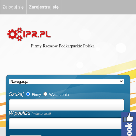
Zaloguj się
Zarejestruj się
Firmy Rzeszów Podkarpackie Polska
Szukaj
Firmy
Wydarzenia
W pobliżu
(miasto, kraj)