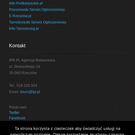
Info-Podkarpackie.pl
Rzeszowski Serwis Ogłoszeniowy
E-Rzeszów.pl
Tarnobrzeski Serwis Ogłoszeniowy
Info-Tarnobrzeg.pl
Kontakt
IPR.PL Agencja Reklamowa
ul. Słowackiego 24
35-060 Rzeszów
Tel.: 516 526 504
Email:
biuro@ipr.pl
Polub nas!
Twitter
Facebook
Ta strona korzysta z ciasteczek aby świadczyć usługi na
najwyższym poziomie. Dalsze korzystanie ze strony oznacza,