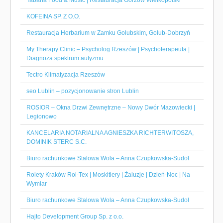
Tabana Food & Music | Restauracja Gorzów Wielkopolski
KOFEINA SP. Z O.O.
Restauracja Herbarium w Zamku Golubskim, Golub-Dobrzyń
My Therapy Clinic – Psycholog Rzeszów | Psychoterapeuta |
Diagnoza spektrum autyzmu
Tectro Klimatyzacja Rzeszów
seo Lublin – pozycjonowanie stron Lublin
ROSIOR – Okna Drzwi Zewnętrzne – Nowy Dwór Mazowiecki |
Legionowo
KANCELARIA NOTARIALNA AGNIESZKA RICHTERWITOSZA,
DOMINIK STERC S.C.
Biuro rachunkowe Stalowa Wola – Anna Czupkowska-Sudoł
Rolety Kraków Rol-Tex | Moskitiery | Żaluzje | Dzień-Noc | Na
Wymiar
Biuro rachunkowe Stalowa Wola – Anna Czupkowska-Sudoł
Hajto Development Group Sp. z o.o.