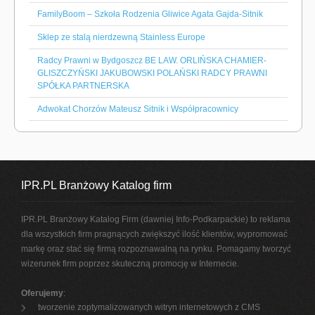
FamilyBoom – Szkoła Rodzenia Gliwice Agata Gajda-Sitnik
Sklep ze stalą nierdzewną Stainless Europe
Radcy Prawni w Bydgoszcz BE LAW. ORLIŃSKA CHAMIER-
GLISZCZYŃSKI JAKUBOWSKI POLAŃSKI RADCY PRAWNI
SPÓŁKA PARTNERSKA
Adwokat Chorzów Mateusz Sitnik i Współpracownicy
IPR.PL Branżowy Katalog firm
IPR.PL Branżowy Katalog Firm (dawniej Info-Podkarpackie) to reklama
dla wszystkich firm pragnących zwiększyć ilość klientów, wypromować
markę oraz stać się firmą rozpoznawalną na rynku. Pomagamy tworzyć
wizerunek firm poprzez skuteczną promocję w Internecie.
Oferujemy
:
tworzenie zoptymalizowanych witryn internetowych z CMS