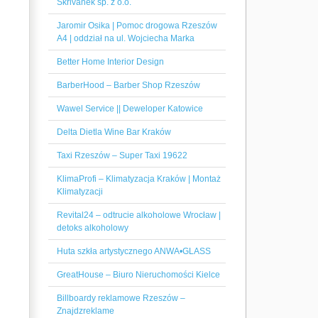
Skrivanek sp. z o.o.
Jaromir Osika | Pomoc drogowa Rzeszów
A4 | oddział na ul. Wojciecha Marka
Better Home Interior Design
BarberHood – Barber Shop Rzeszów
Wawel Service || Deweloper Katowice
Delta Dietla Wine Bar Kraków
Taxi Rzeszów – Super Taxi 19622
KlimaProfi – Klimatyzacja Kraków | Montaż
Klimatyzacji
Revital24 – odtrucie alkoholowe Wrocław |
detoks alkoholowy
Huta szkła artystycznego ANWA•GLASS
GreatHouse – Biuro Nieruchomości Kielce
Billboardy reklamowe Rzeszów –
Znajdzreklame