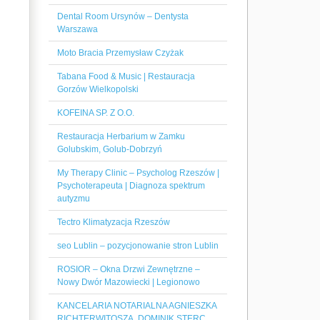
Dental Room Ursynów – Dentysta
Warszawa
Moto Bracia Przemysław Czyżak
Tabana Food & Music | Restauracja
Gorzów Wielkopolski
KOFEINA SP. Z O.O.
Restauracja Herbarium w Zamku
Golubskim, Golub-Dobrzyń
My Therapy Clinic – Psycholog Rzeszów |
Psychoterapeuta | Diagnoza spektrum
autyzmu
Tectro Klimatyzacja Rzeszów
seo Lublin – pozycjonowanie stron Lublin
ROSIOR – Okna Drzwi Zewnętrzne –
Nowy Dwór Mazowiecki | Legionowo
KANCELARIA NOTARIALNA AGNIESZKA
RICHTERWITOSZA, DOMINIK STERC