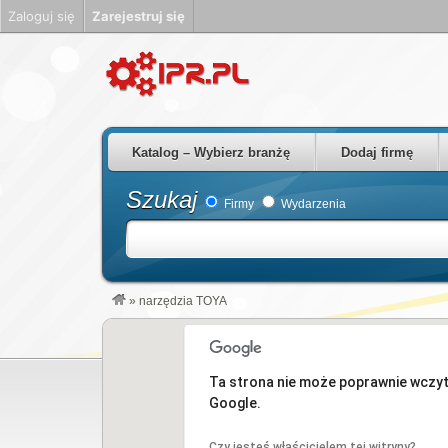
Zaloguj się
Zarejestruj się
Firmy Rzeszów Podkarpackie Polska
Katalog – Wybierz branżę
Dodaj firmę
Szukaj
Firmy
Wydarzenia
»
narzędzia TOYA
Ta strona nie może poprawnie wczy
Google.
Czy jesteś właścicielem tej witryny?