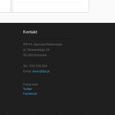
Kontakt
IPR.PL Agencja Reklamowa
ul. Słowackiego 24
35-060 Rzeszów
Tel.: 516 526 504
Email:
biuro@ipr.pl
Polub nas!
Twitter
Facebook