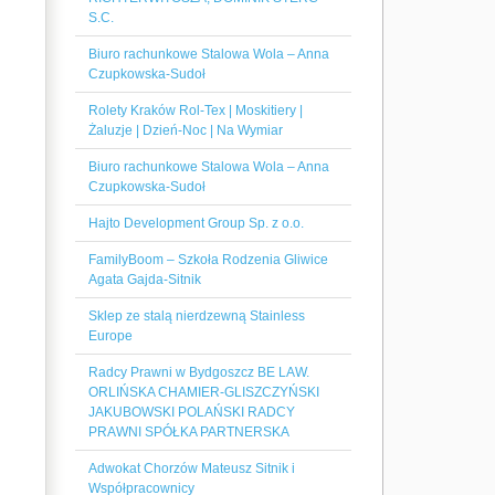
S.C.
Biuro rachunkowe Stalowa Wola – Anna
Czupkowska-Sudoł
Rolety Kraków Rol-Tex | Moskitiery |
Żaluzje | Dzień-Noc | Na Wymiar
Biuro rachunkowe Stalowa Wola – Anna
Czupkowska-Sudoł
Hajto Development Group Sp. z o.o.
FamilyBoom – Szkoła Rodzenia Gliwice
Agata Gajda-Sitnik
Sklep ze stalą nierdzewną Stainless
Europe
Radcy Prawni w Bydgoszcz BE LAW.
ORLIŃSKA CHAMIER-GLISZCZYŃSKI
JAKUBOWSKI POLAŃSKI RADCY
PRAWNI SPÓŁKA PARTNERSKA
Adwokat Chorzów Mateusz Sitnik i
Współpracownicy