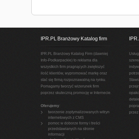
IPR.PL Branżowy Katalog firm
IPR.
IPR.PL Branżowy Katalog Firm (dawniej
Usług
Info-Podkarpackie) to reklama dla
szere
wszystkich firm pragnących zwiększyć
indyw
ilość klientów, wypromować markę oraz
potrz
stać się firmą rozpoznawalną na rynku.
Stawi
Pomagamy tworzyć wizerunek firm
przej
poprzez skuteczną promocję w Internecie.
opako
detal
Oferujemy
:
popra
tworzenie zoptymalizowanych witryn
przez 
internetowych z CMS
pomoc w doborze formy i treści
przedstawianych na stronie
informacji