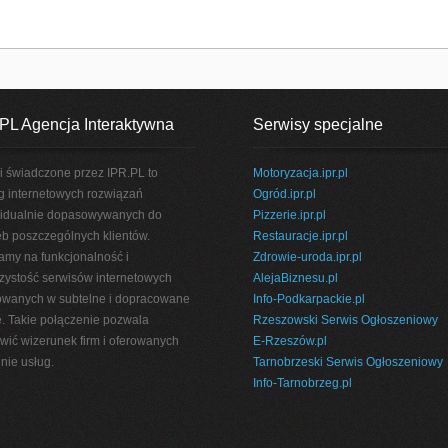
PL Agencja Interaktywna
Serwisy specjalne
i świadczone przez IPR.PL to
Motoryzacja.ipr.pl
g internetowych rozwiązań
Ogród.ipr.pl
idualnie dopasowywanych do
Pizzerie.ipr.pl
eb poszczególnych klientów.
Restauracje.ipr.pl
amy na funkcjonalność i
Zdrowie-uroda.ipr.pl
rzystość serwisów internetowych
AlejaBiznesu.pl
wanych w subtelne i dopracowane
Info-Podkarpackie.pl
e. Takie połączenie pozwala
Rzeszowski Serwis Ogłoszeniowy
wić wizerunek firm i oferowanych
E-Rzeszów.pl
nie usług.
Tarnobrzeski Serwis Ogłoszeniowy
Info-Tarnobrzeg.pl