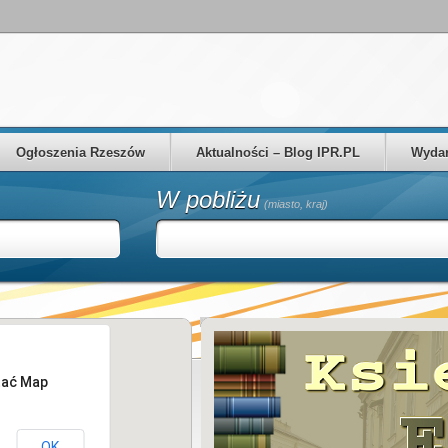
Ogłoszenia Rzeszów
Aktualności – Blog IPR.PL
Wydar
W pobliżu
(miasto, kraj)
tać Map
OK